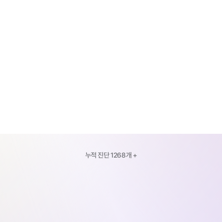
회사명 / 서비스명
 *
웹사이트 URL
[필수] 
개인정보 수집 및 이용
 동의 
*
👉  무료 진단 신청하기
누적 진단 1268개 +
진
단
을
받
고
그
로
스
메
이
커
팀
과
함
께
성
장
.
ROI
자사몰 매출