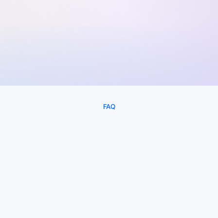
190
1,000
%
%
위담한방병원 처방전 담은 건기식
라이프스타일 패션 브랜드
FAQ
자
주
묻
는
질
문
[성과·기간] 그로스 대시보드에서 성과 확인은 언제부터 
가능한가요?
[계약] 계약 기간과 조건은 어떻게 되나요?
[리스크 대처] 성과가 낮으면 어떻게 되나요?